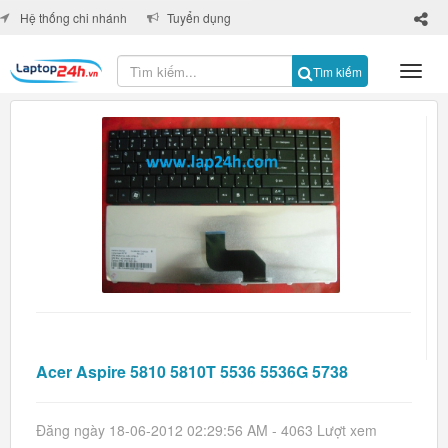
×
Hệ thống chi nhánh
Tuyển dụng
Tìm kiếm
Acer Aspire 5810 5810T 5536 5536G 5738
Đăng ngày 18-06-2012 02:29:56 AM - 4063 Lượt xem