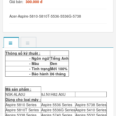
Giá bán:
300.000 đ
Acer-Aspire-5810-5810T-5536-5536G-5738
Thông số kỹ thuật :
- Ngôn ngữ
Tiếng Anh
- Màu
Đen
- Tình trạng
Mới 100%
- Bảo hành
06 tháng
Mã sản phẩm :
NSK-ALA0U
9J.N1H82.A0U
Dùng cho loại máy :
Aspire 5810 Series
Aspire 5536 Series
Aspire 5738 Series
Aspire 5810T Series
Aspire 5536G Series
Aspire 5410 Series
Aspire 5338 Series
Aspire 5740 Series
Aspire 5532 Series