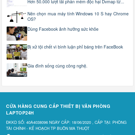
Hơn 50.000 lượt tải phần mềm độc hại Dvmap từ...
Nên chọn mua máy tính Windows 10 S hay Chrome
OS?
Dùng Facebook ảnh hưởng sức khỏe
Bị xử tội chết vì bình luận phỉ báng trên FaceBook
Gia đình sống cùng công nghệ.
CỬA HÀNG CUNG CẤP THIẾT BỊ VĂN PHÒNG
LAPTOP24H
ĐKKD SỐ: 40A4038096 NGÀY CẤP: 18/06/2020 , CẤP TẠI: PHÒNG
TÀI CHÍNH - KẾ HOẠCH TP BUÔN MA THUỘT