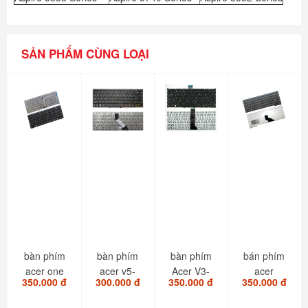
SẢN PHẨM CÙNG LOẠI
bàn phím
bàn phím
bàn phím
bán phím
acer one
acer v5-
Acer V3-
acer
350.000 đ
300.000 đ
350.000 đ
350.000 đ
Z1401
471 v5-431
371 V5-121
TravelMate
Z1402
V5-473
v5-122
TM4750