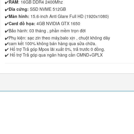
✔️
RAM
: 16GB DDR4 2400Mhz
✔️
Đĩa cứng:
SSD NVME 512GB
✔️
Màn hình:
15.6-inch Anti Glare Full HD (1920x1080)
✔️
Card đồ họa:
4GB NVIDIA GTX 1650
✔️Bảo hành: 03 tháng , phần mềm trọn đời
✔️Phụ kiện: sạc zin theo máy,balo xịn , chuột không dây
✔️cam kết 100% không bán hàng qua sửa chữa.
✔️ Hổ trợ Trả góp Mpos lãi xuất 0%, trả trước 0 đồng.
✔️ Hổ trợ Trả góp qua ngân hàng cần CMND+GPLX