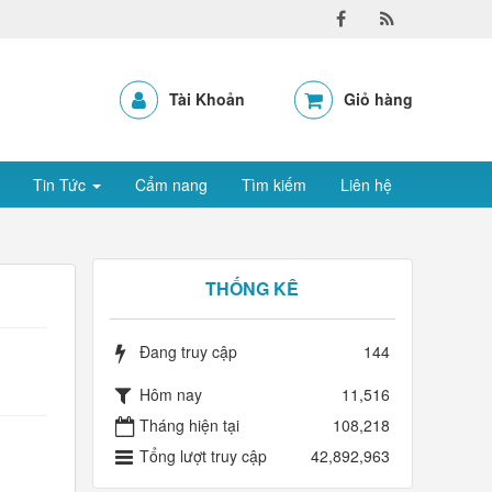
Tài Khoản
Giỏ hàng
Tin Tức
Cẩm nang
Tìm kiếm
Liên hệ
THỐNG KÊ
Đang truy cập
144
Hôm nay
11,516
Tháng hiện tại
108,218
Tổng lượt truy cập
42,892,963