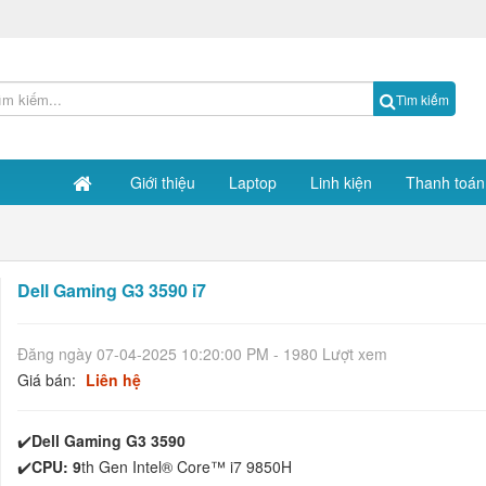
Tìm kiếm
Giới thiệu
Laptop
Linh kiện
Thanh toán
Dell Gaming G3 3590 i7
Đăng ngày 07-04-2025 10:20:00 PM - 1980 Lượt xem
Giá bán:
Liên hệ
✔️
Dell Gaming G3 3590
✔️
CPU: 9
th Gen Intel® Core™ i7 9850H