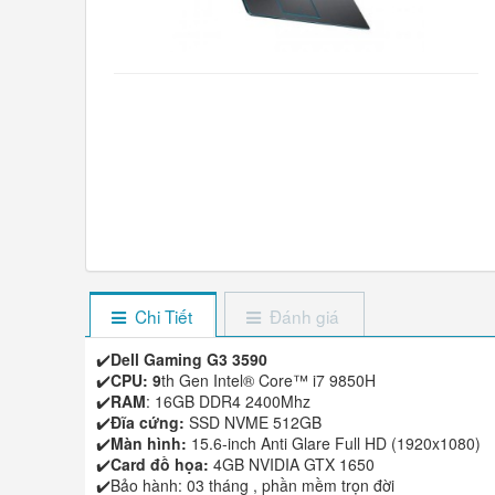
Chi Tiết
Đánh giá
✔️
Dell Gaming G3 3590
✔️
CPU: 9
th Gen Intel® Core™ i7 9850H
✔️
RAM
: 16GB DDR4 2400Mhz
✔️
Đĩa cứng:
SSD NVME 512GB
✔️
Màn hình:
15.6-inch Anti Glare Full HD (1920x1080)
✔️
Card đồ họa:
4GB NVIDIA GTX 1650
✔️Bảo hành: 03 tháng , phần mềm trọn đời