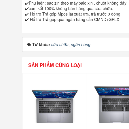
✔️Phụ kiện: sạc zin theo máy,balo xịn , chuột không dây
✔️cam kết 100% không bán hàng qua sửa chữa.
✔️ Hổ trợ Trả góp Mpos lãi xuất 0%, trả trước 0 đồng.
✔️ Hổ trợ Trả góp qua ngân hàng cần CMND+GPLX
Từ khóa:
sửa chữa
,
ngân hàng
SẢN PHẨM CÙNG LOẠI