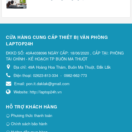
CỬA HÀNG CUNG CẤP THIẾT BỊ VĂN PHÒNG
LAPTOP24H
ĐKKD SỐ: 40A4038096 NGÀY CẤP: 18/06/2020 , CẤP TẠI: PHÒNG
TÀI CHÍNH - KẾ HOẠCH TP BUÔN MA THUỘT
Địa chỉ:
49A Hoàng Hoa Thám, Buôn Ma Thuột, Đắk Lắk
Điện thoại:
02623-813-334
-
0982-662-773
Email:
pon.it.daklak@gmail.com
Website:
http://laptop24h.vn
HỖ TRỢ KHÁCH HÀNG
Phương thức thanh toán
Chính sách bảo hành
Hướng dẫn mua hàng