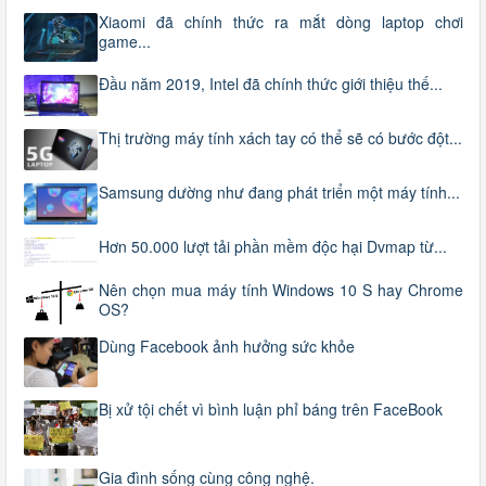
Xiaomi đã chính thức ra mắt dòng laptop chơi
game...
Đầu năm 2019, Intel đã chính thức giới thiệu thế...
Thị trường máy tính xách tay có thể sẽ có bước đột...
Samsung dường như đang phát triển một máy tính...
Hơn 50.000 lượt tải phần mềm độc hại Dvmap từ...
Nên chọn mua máy tính Windows 10 S hay Chrome
OS?
Dùng Facebook ảnh hưởng sức khỏe
Bị xử tội chết vì bình luận phỉ báng trên FaceBook
Gia đình sống cùng công nghệ.