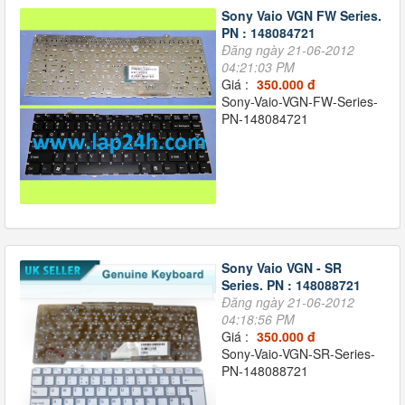
Sony Vaio VGN FW Series.
PN : 148084721
Đăng ngày 21-06-2012
04:21:03 PM
Giá :
350.000 đ
Sony-Vaio-VGN-FW-Series-
PN-148084721
Sony Vaio VGN - SR
Series. PN : 148088721
Đăng ngày 21-06-2012
04:18:56 PM
Giá :
350.000 đ
Sony-Vaio-VGN-SR-Series-
PN-148088721