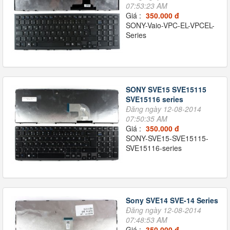
07:53:23 AM
Giá :
350.000 đ
SONY-Vaio-VPC-EL-VPCEL-
Series
SONY SVE15 SVE15115
SVE15116 series
Đăng ngày 12-08-2014
07:50:35 AM
Giá :
350.000 đ
SONY-SVE15-SVE15115-
SVE15116-series
Sony SVE14 SVE-14 Series
Đăng ngày 12-08-2014
07:48:53 AM
Giá :
350.000 đ