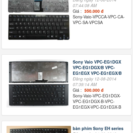
07:44:08 AM
Giá :
350.000 đ
Sony-Vaio-VPCCA-VPC-CA-
VPC-SA-VPCSA
Sony Vaio VPC-EG1DGX
VPC-EG1DGX/B VPC-
EG1EGX VPC-EG1EGX/B
Đăng ngày 12-08-2014
07:39:14 AM
Giá :
500.000 đ
Sony-Vaio-VPC-EG1DGX-
VPC-EG1DGX-B-VPC-
EG1EGX-VPC-EG1EGX-B
bàn phím Sony EH series