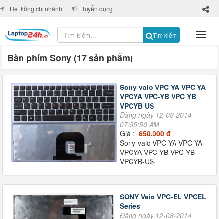
×
Hệ thống chi nhánh
Tuyển dụng
Tìm kiếm
Bàn phím Sony (17 sản phẩm)
Sony vaio VPC-YA VPC YA
VPCYA VPC-YB VPC YB
VPCYB US
Đăng ngày 12-08-2014
07:55:50 AM
Giá :
650.000 đ
Sony-vaio-VPC-YA-VPC-YA-
VPCYA-VPC-YB-VPC-YB-
VPCYB-US
SONY Vaio VPC-EL VPCEL
Series
Đăng ngày 12-08-2014