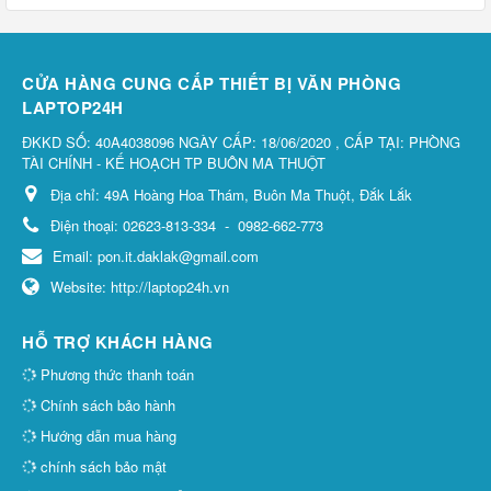
CỬA HÀNG CUNG CẤP THIẾT BỊ VĂN PHÒNG
LAPTOP24H
ĐKKD SỐ: 40A4038096 NGÀY CẤP: 18/06/2020 , CẤP TẠI: PHÒNG
TÀI CHÍNH - KẾ HOẠCH TP BUÔN MA THUỘT
Địa chỉ:
49A Hoàng Hoa Thám, Buôn Ma Thuột, Đắk Lắk
Điện thoại:
02623-813-334
-
0982-662-773
Email:
pon.it.daklak@gmail.com
Website:
http://laptop24h.vn
HỖ TRỢ KHÁCH HÀNG
Phương thức thanh toán
Chính sách bảo hành
Hướng dẫn mua hàng
chính sách bảo mật