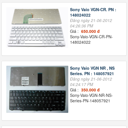
Sony Vaio VGN-CR. PN :
148024022
Đăng ngày 21-06-2012
04:26:36 PM
Giá :
650.000 đ
Sony-Vaio-VGN-CR-PN-
148024022
Sony Vaio VGN NR , NS
Series. PN : 148057921
Đăng ngày 21-06-2012
04:24:17 PM
Giá :
350.000 đ
Sony-Vaio-VGN-NR-NS-
Series-PN-148057921