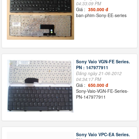
04:33:09 PM
Giá :
350.000 đ
ban-phim-Sony-EE-series
Sony Vaio VGN-FE Series.
PN : 147977911
Đăng ngày 21-06-2012
04:34:17 PM
Giá :
650.000 đ
Sony-Vaio-VGN-FE-Series-
PN-147977911
Sony Vaio VPC-EA Series.