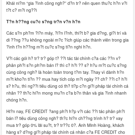
Khái ni?m “gia ?ình công ngh?” d?n tr? nên quen thu?c h?n v?i
t?t c? m?i ng??i
T?n h??ng cu?c s?ng tr?n v?n h?n
Các s?n ph?m ?i?n máy, ?i?n l?nh, thi?t b? gia d?ng, gi?i trí và
di ??ng ??u không ngoài m?c ?ích giúp các thành viên trong gia
?ình t?n h??ng m?t cu?c s?ng ti?n nghi h?n.
V?i các gói h? tr? tr? góp t? ??i tác tài chính c?a các ??n v?
phân ph?i s?n ph?m bán l? thì c? h?i ?? s? h?u m?t cu?c s?ng
cùng công ngh? là hoàn toàn trong t?m tay. Thay vì dành h?n
m?t kho?n ti?n ?? mua hay tích cóp m?i ngày ?? ch? ??i c? h?i
s? h?u, thì ng??i tiêu dùng có th? ti?p c?n gi?i pháp tài chính cá
nhân ?? th?c hi?n mong mu?n c?a b?n thân và gia ?ình nhanh
chóng h?n.
Hi?n nay, FE CREDIT ?ang ph?i h?p v?i các ??i tác phân ph?i
bán l? tiêu dùng công ngh? th?c hi?n ch??ng trình h? tr? vay
mua tr? góp 0% lãi su?t, tr? tr??c 0?. Anh Minh Hoàng, khách
hàng s? d?ng gi?i pháp tài chính cá nhân c?a FE CREDIT cho