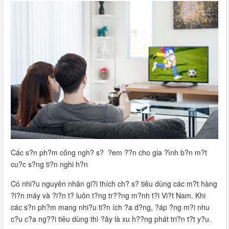
Các s?n ph?m công ngh? s? ?em ??n cho gia ?ình b?n m?t
cu?c s?ng ti?n nghi h?n
Có nhi?u nguyên nhân gi?i thích ch? s? tiêu dùng các m?t hàng
?i?n máy và ?i?n t? luôn t?ng tr??ng m?nh t?i Vi?t Nam. Khi
các s?n ph?m mang nhi?u ti?n ích ?a d?ng, ?áp ?ng m?i nhu
c?u c?a ng??i tiêu dùng thì ?ây là xu h??ng phát tri?n t?t y?u.