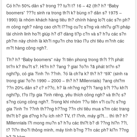
Có h?n 50% dân s? trong ?? tu?i t? 16 – 42 (th? h? “Baby
boomers” ???c sinh ra trong th?i k? bùng n? dân s? 1975 –
1990) là nhóm khách hàng tiêu th? chính hàng lo?t các s?n ph?
m công ngh? nâng cao ch?t l??ng cu?c s?ng và nhi?u gi?i pháp
tài chính linh ho?t giúp h? d? dàng ti?p c?n và s? h?u các s?n
ph?m này chính là kh?i ngu?n cho trào l?u chi tiêu m?nh các
m?t hàng công ngh?.
Th? h? “Baby boomers” này ?i tiên phong trong th?i ??i phát
tri?n k? thu?t s?. Hi?n h? ?ang ? giai ?o?n ?ã phát tri?n s?
nghi?p, có gia ?ình ?n ??nh. ?ó là ch?a k? th? h? “9X” (sinh ra
trong giai ?o?n 1990 – 2000 – th? h? Millennials) ?ang chi?m
??n 20% dân s? c? n??c, h? là nh?ng ng??i ?ang b?t ??u kh?i
nghi?p, t?o l?p gia ?ình riêng, yêu thích công ngh? và th?c s?
s?ng cùng công ngh?. Trong khi nhóm ??u tiên v?i cu?c s?ng
gia ?ình ?n ??nh th??ng h??ng ??n chi tiêu mua s?m các trang
thi?t b? gia d?ng h?u ích nh? TV, t? l?nh, máy gi?t… thì th? h?
Millennials l?i mong mu?n s? h?u các thi?t b? di ??ng hi?n ??i,
t? ?i?n tho?i thông minh, máy tính b?ng ??n các ph? ki?n ??ng
b? ?i kèm.