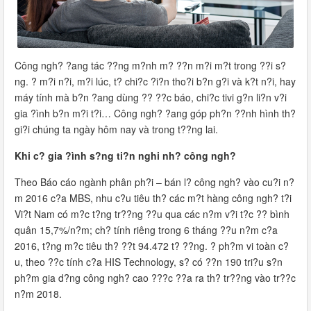
Công ngh? ?ang tác ??ng m?nh m? ??n m?i m?t trong ??i s?
ng. ? m?i n?i, m?i lúc, t? chi?c ?i?n tho?i b?n g?i và k?t n?i, hay
máy tính mà b?n ?ang dùng ?? ??c báo, chi?c tivi g?n li?n v?i
gia ?ình b?n m?i t?i… Công ngh? ?ang góp ph?n ??nh hình th?
gi?i chúng ta ngày hôm nay và trong t??ng lai.
Khi c? gia ?ình s?ng ti?n nghi nh? công ngh?
Theo Báo cáo ngành phân ph?i – bán l? công ngh? vào cu?i n?
m 2016 c?a MBS, nhu c?u tiêu th? các m?t hàng công ngh? t?i
Vi?t Nam có m?c t?ng tr??ng ??u qua các n?m v?i t?c ?? bình
quân 15,7%/n?m; ch? tính riêng trong 6 tháng ??u n?m c?a
2016, t?ng m?c tiêu th? ??t 94.472 t? ??ng. ? ph?m vi toàn c?
u, theo ??c tính c?a HIS Technology, s? có ??n 190 tri?u s?n
ph?m gia d?ng công ngh? cao ???c ??a ra th? tr??ng vào tr??c
n?m 2018.