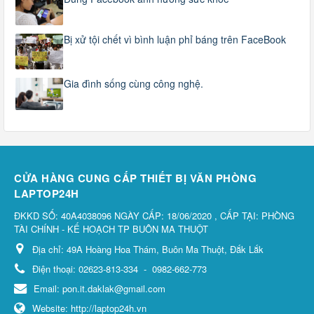
Bị xử tội chết vì bình luận phỉ báng trên FaceBook
Gia đình sống cùng công nghệ.
CỬA HÀNG CUNG CẤP THIẾT BỊ VĂN PHÒNG
LAPTOP24H
ĐKKD SỐ: 40A4038096 NGÀY CẤP: 18/06/2020 , CẤP TẠI: PHÒNG
TÀI CHÍNH - KẾ HOẠCH TP BUÔN MA THUỘT
Địa chỉ:
49A Hoàng Hoa Thám, Buôn Ma Thuột, Đắk Lắk
Điện thoại:
02623-813-334
-
0982-662-773
Email:
pon.it.daklak@gmail.com
Website:
http://laptop24h.vn