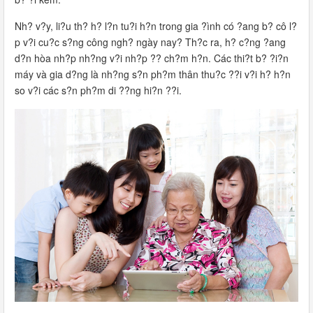
Nh? v?y, li?u th? h? l?n tu?i h?n trong gia ?ình có ?ang b? cô l?
p v?i cu?c s?ng công ngh? ngày nay? Th?c ra, h? c?ng ?ang
d?n hòa nh?p nh?ng v?i nh?p ?? ch?m h?n. Các thi?t b? ?i?n
máy và gia d?ng là nh?ng s?n ph?m thân thu?c ??i v?i h? h?n
so v?i các s?n ph?m di ??ng hi?n ??i.