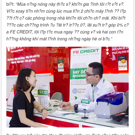
bi?t:
“Mùa n?ng nóng này th?c s? khi?n gia ?ình tôi r?t v?t v?.
Vi?c xoay ti?n nh?m cùng lúc mua li?n 2 chi?c máy l?nh ?? l?p
??t t?t c? các phòng trong nhà khi?n tôi ch?n ch? mãi. Khi bi?t
???c các ch??ng trình ?u ?ãi tr? tr??c 0?, lãi su?t tr? góp 0% c?
a FE CREDIT, tôi l?p t?c mua ngay ?? cùng v? và hai con t?n
h??ng không khí mát l?nh trong nh?ng ngày hè oi b?c.”