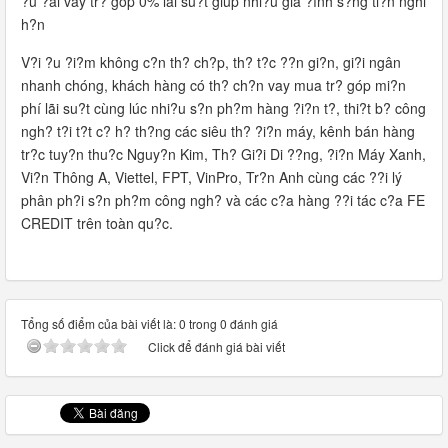
?u ?ãi vay tr? góp 0% lãi su?t giúp nhi?u gia ?ình s?ng ti?n nghi
h?n
V?i ?u ?i?m không c?n th? ch?p, th? t?c ??n gi?n, gi?i ngân
nhanh chóng, khách hàng có th? ch?n vay mua tr? góp mi?n
phí lãi su?t cùng lúc nhi?u s?n ph?m hàng ?i?n t?, thi?t b? công
ngh? t?i t?t c? h? th?ng các siêu th? ?i?n máy, kênh bán hàng
tr?c tuy?n thu?c Nguy?n Kim, Th? Gi?i Di ??ng, ?i?n Máy Xanh,
Vi?n Thông A, Viettel, FPT, VinPro, Tr?n Anh cùng các ??i lý
phân ph?i s?n ph?m công ngh? và các c?a hàng ??i tác c?a FE
CREDIT trên toàn qu?c.
Tổng số điểm của bài viết là: 0 trong 0 đánh giá
Click để đánh giá bài viết