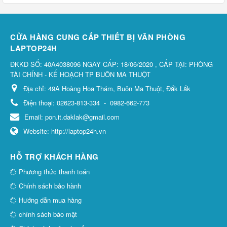
CỬA HÀNG CUNG CẤP THIẾT BỊ VĂN PHÒNG
LAPTOP24H
ĐKKD SỐ: 40A4038096 NGÀY CẤP: 18/06/2020 , CẤP TẠI: PHÒNG
TÀI CHÍNH - KẾ HOẠCH TP BUÔN MA THUỘT
Địa chỉ:
49A Hoàng Hoa Thám, Buôn Ma Thuột, Đắk Lắk
Điện thoại:
02623-813-334
-
0982-662-773
Email:
pon.it.daklak@gmail.com
Website:
http://laptop24h.vn
HỖ TRỢ KHÁCH HÀNG
Phương thức thanh toán
Chính sách bảo hành
Hướng dẫn mua hàng
chính sách bảo mật