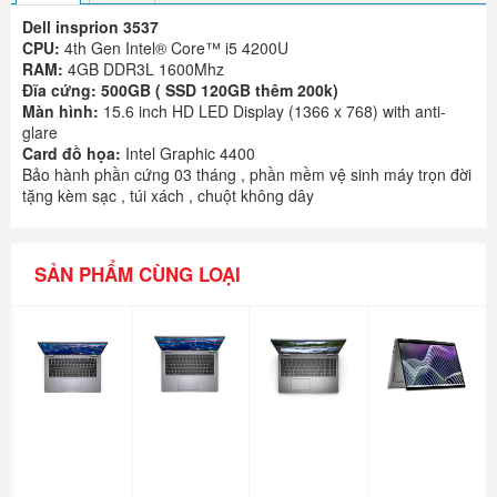
Dell insprion 3537
CPU:
4th Gen Intel® Core™ i5 4200U
RAM:
4GB DDR3L 1600Mhz
Đĩa cứng: 500GB ( SSD 120GB thêm 200k)
Màn hình:
15.6 inch HD LED Display (1366 x 768) with anti-
glare
Card đồ họa:
Intel Graphic 4400
Bảo hành phần cứng 03 tháng , phần mềm vệ sinh máy trọn đời
tặng kèm sạc , túi xách , chuột không dây
SẢN PHẨM CÙNG LOẠI