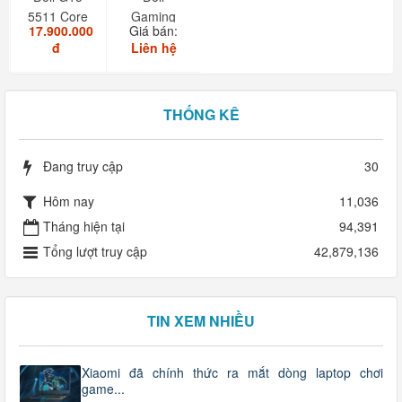
5511 Core
Gaming
17.900.000
Giá bán:
i7 11850H
G15-5511
đ
Liên hệ
RAM
16GB...
THỐNG KÊ
Đang truy cập
30
Hôm nay
11,036
Tháng hiện tại
94,391
Tổng lượt truy cập
42,879,136
TIN XEM NHIỀU
Xiaomi đã chính thức ra mắt dòng laptop chơi
game...