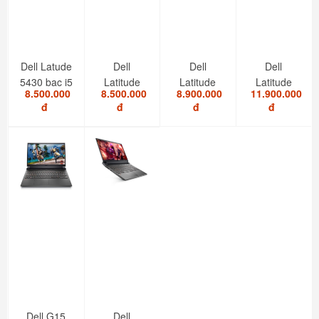
Dell Latude
Dell
Dell
Dell
5430 bạc i5
Latitude
Latitude
Latitude
8.500.000
8.500.000
8.900.000
11.900.000
1235U/8GB/SSD...
5420 i7
5520 I5
7420 i7
đ
đ
đ
đ
1185G7/RAM
1145G7/RAM
2in1 touch
8GB/SSD...
8GB/SSD...
Dell G15
Dell