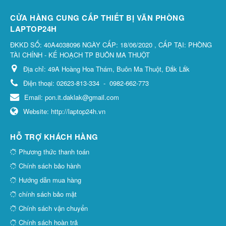
CỬA HÀNG CUNG CẤP THIẾT BỊ VĂN PHÒNG
LAPTOP24H
ĐKKD SỐ: 40A4038096 NGÀY CẤP: 18/06/2020 , CẤP TẠI: PHÒNG
TÀI CHÍNH - KẾ HOẠCH TP BUÔN MA THUỘT
Địa chỉ:
49A Hoàng Hoa Thám, Buôn Ma Thuột, Đắk Lắk
Điện thoại:
02623-813-334
-
0982-662-773
Email:
pon.it.daklak@gmail.com
Website:
http://laptop24h.vn
HỖ TRỢ KHÁCH HÀNG
Phương thức thanh toán
Chính sách bảo hành
Hướng dẫn mua hàng
chính sách bảo mật
Chính sách vận chuyển
Chính sách hoàn trả