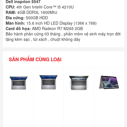
Dell insprion 5547
CPU:
4th Gen Intel® Core™ i5 4210U
RAM:
4GB DDR3L 1600Mhz
Đĩa cứng:
500GB HDD
Màn hình:
15.6 inch HD LED Display (1366 x 768)
Card đồ họa:
AMD Radeon R7 M265 2GB
Bảo hành phần cứng 03 tháng , phần mềm vệ sinh máy trọn đời
tặng kèm sạc , túi xách , chuột không dây
SẢN PHẨM CÙNG LOẠI