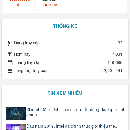
i7 11850H
G15-5511
đ
Liên hệ
RAM
16GB...
THỐNG KÊ
Đang truy cập
33
Hôm nay
7,631
Tháng hiện tại
116,696
Tổng lượt truy cập
42,901,441
TIN XEM NHIỀU
Xiaomi đã chính thức ra mắt dòng laptop chơi
game...
Đầu năm 2019, Intel đã chính thức giới thiệu thế...