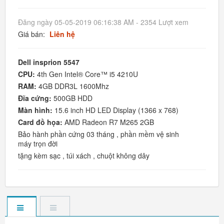
Đăng ngày 05-05-2019 06:16:38 AM - 2354 Lượt xem
Giá bán:
Liên hệ
Dell insprion 5547
CPU:
4th Gen Intel® Core™ i5 4210U
RAM:
4GB DDR3L 1600Mhz
Đĩa cứng:
500GB HDD
Màn hình:
15.6 inch HD LED Display (1366 x 768)
Card đồ họa:
AMD Radeon R7 M265 2GB
Bảo hành phần cứng 03 tháng , phần mềm vệ sinh
máy trọn đời
tặng kèm sạc , túi xách , chuột không dây