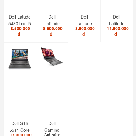
Dell Latude
Dell
Dell
Dell
5430 bạc i5
Latitude
Latitude
Latitude
8.500.000
8.500.000
8.900.000
11.900.000
1235U/8GB/SSD...
5420 i7
5520 I5
7420 i7
đ
đ
đ
đ
1185G7/RAM
1145G7/RAM
2in1 touch
8GB/SSD...
8GB/SSD...
Dell G15
Dell
5511 Core
Gaming
17.900.000
Giá bán: