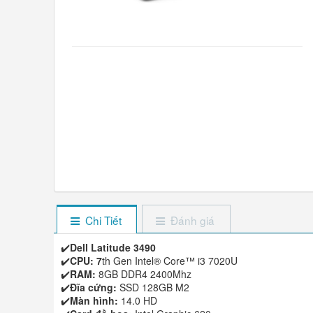
Chi Tiết
Đánh giá
✔️
Dell Latitude 3490
✔️
CPU: 7
th Gen Intel® Core™ i3 7020U
✔️
RAM:
8GB DDR4 2400Mhz
✔️
Đĩa cứng:
SSD 128GB M2
✔️
Màn hình:
14.0 HD