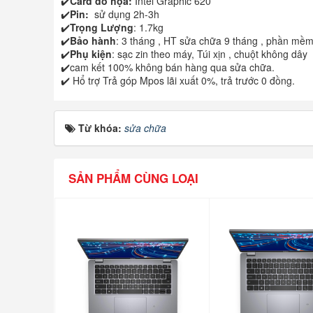
✔️
Card đồ họa:
Intel Graphic 620
✔️
Pin:
sử dụng 2h-3h
✔️
Trọng Lượng
: 1.7kg
✔️
Bảo hành
: 3 tháng , HT sửa chữa 9 tháng , phần mềm
✔️
Phụ kiện
: sạc zin theo máy, Túi xịn , chuột không dây
✔️cam kết 100% không bán hàng qua sửa chữa.
✔️ Hổ trợ Trả góp Mpos lãi xuất 0%, trả trước 0 đồng.
Từ khóa:
sửa chữa
SẢN PHẨM CÙNG LOẠI