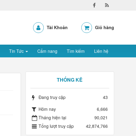
Tài Khoản
Giỏ hàng
Tin Tức
Cẩm nang
Tìm kiếm
Liên hệ
THỐNG KÊ
Đang truy cập
43
Hôm nay
6,666
Tháng hiện tại
90,021
Tổng lượt truy cập
42,874,766