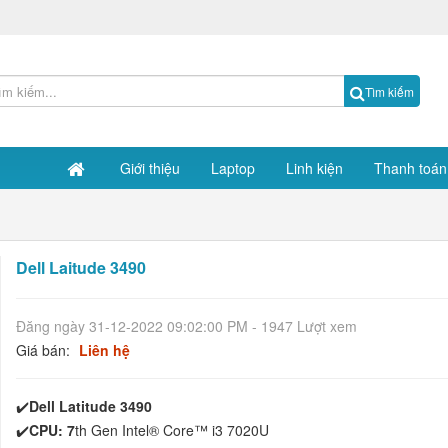
Tìm kiếm
Giới thiệu
Laptop
Linh kiện
Thanh toán
Dell Laitude 3490
Đăng ngày 31-12-2022 09:02:00 PM - 1947 Lượt xem
Giá bán:
Liên hệ
✔️
Dell Latitude 3490
✔️
CPU: 7
th Gen Intel® Core™ i3 7020U