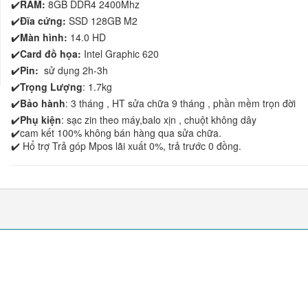
✔️
RAM:
8GB DDR4 2400Mhz
✔️
Đĩa cứng:
SSD 128GB M2
✔️
Màn hình:
14.0 HD
✔️
Card đồ họa:
Intel Graphic 620
✔️
Pin:
sử dụng 2h-3h
✔️
Trọng Lượng
: 1.7kg
✔️
Bảo hành
: 3 tháng , HT sửa chữa 9 tháng , phần mềm trọn đời
✔️
Phụ kiện
: sạc zin theo máy,balo xịn , chuột không dây
✔️cam kết 100% không bán hàng qua sửa chữa.
✔️ Hổ trợ Trả góp Mpos lãi xuất 0%, trả trước 0 đồng.