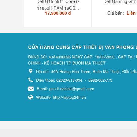
Dell G15 5511 Core i7
Dell Gaming G15
11850H RAM 16GB...
17.900.000 đ
Giá bán:
Liên
CỬA HÀNG CUNG CẤP THIẾT BỊ VĂN PHÒNG
ĐKKD SỐ: 40A4038096 NGÀY CẤP: 18/06/2020 , CẤP TẠI:
CHÍNH - KẾ HOẠCH TP BUÔN MA THUỘT
Địa chỉ:
49A Hoàng Hoa Thám, Buôn Ma Thuột, Đắk Lắk
Điện thoại:
02623-813-334
-
0982-662-773
Email:
pon.it.daklak@gmail.com
Website:
http://laptop24h.vn