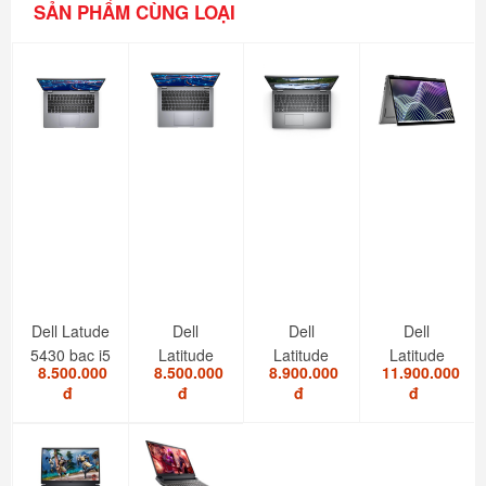
SẢN PHẨM CÙNG LOẠI
Dell Latude
Dell
Dell
Dell
5430 bạc i5
Latitude
Latitude
Latitude
8.500.000
8.500.000
8.900.000
11.900.000
1235U/8GB/SSD...
5420 i7
5520 I5
7420 i7
đ
đ
đ
đ
1185G7/RAM
1145G7/RAM
2in1 touch
8GB/SSD...
8GB/SSD...