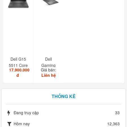
Dell G15
Dell
5511 Core
Gaming
17.900.000
Giá bán:
i7 11850H
G15-5511
đ
Liên hệ
RAM
16GB...
THỐNG KÊ
Đang truy cập
33
Hôm nay
12,363