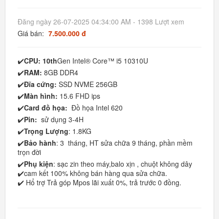
Đăng ngày 26-07-2025 04:34:00 AM - 1398 Lượt xem
Giá bán:
7.500.000 đ
✔️
CPU: 10th
Gen Intel® Core™ i5 10310U
✔️
RAM:
8GB DDR4
✔️
Đĩa cứng:
SSD NVME 256GB
✔️
Màn hình:
15.6 FHD ips
✔️
Card đồ họa:
Đồ họa Intel 620
✔️
Pin:
sử dụng 3-4H
✔️
Trọng Lượng
: 1.8KG
✔️
Bảo hành
: 3 tháng, HT sửa chữa 9 tháng, phần mềm
trọn đời
✔️
Phụ kiện
: sạc zin theo máy,balo xịn , chuột không dây
✔️cam kết 100% không bán hàng qua sửa chữa.
✔️ Hổ trợ Trả góp Mpos lãi xuất 0%, trả trước 0 đồng.