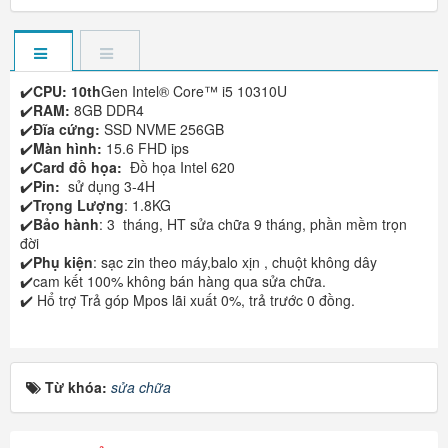
✔️
CPU: 10th
Gen Intel® Core™ i5 10310U
✔️
RAM:
8GB DDR4
✔️
Đĩa cứng:
SSD NVME 256GB
✔️
Màn hình:
15.6 FHD ips
✔️
Card đồ họa:
Đồ họa Intel 620
✔️
Pin:
sử dụng 3-4H
✔️
Trọng Lượng
: 1.8KG
✔️
Bảo hành
: 3 tháng, HT sửa chữa 9 tháng, phần mềm trọn
đời
✔️
Phụ kiện
: sạc zin theo máy,balo xịn , chuột không dây
✔️cam kết 100% không bán hàng qua sửa chữa.
✔️ Hổ trợ Trả góp Mpos lãi xuất 0%, trả trước 0 đồng.
Từ khóa:
sửa chữa