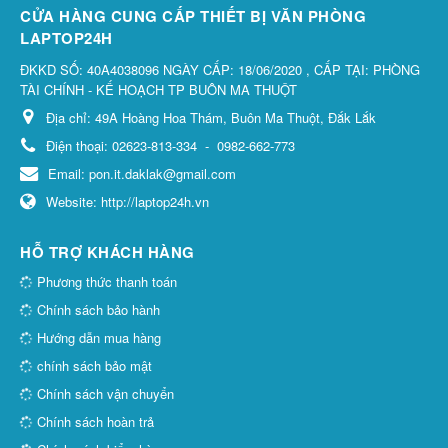
CỬA HÀNG CUNG CẤP THIẾT BỊ VĂN PHÒNG
LAPTOP24H
ĐKKD SỐ: 40A4038096 NGÀY CẤP: 18/06/2020 , CẤP TẠI: PHÒNG
TÀI CHÍNH - KẾ HOẠCH TP BUÔN MA THUỘT
Địa chỉ:
49A Hoàng Hoa Thám, Buôn Ma Thuột, Đắk Lắk
Điện thoại:
02623-813-334
-
0982-662-773
Email:
pon.it.daklak@gmail.com
Website:
http://laptop24h.vn
HỖ TRỢ KHÁCH HÀNG
Phương thức thanh toán
Chính sách bảo hành
Hướng dẫn mua hàng
chính sách bảo mật
Chính sách vận chuyển
Chính sách hoàn trả