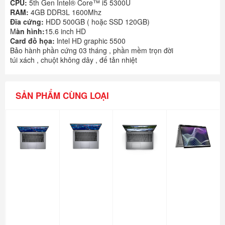
CPU:
5th Gen Intel® Core™ i5 5300U
RAM:
4GB DDR3L 1600Mhz
Đĩa cứng:
HDD 500GB ( hoặc SSD 120GB)
M
àn hình:
15.6 inch HD
Card đồ họa:
lntel HD graphic 5500
Bảo hành phần cứng 03 tháng , phần mềm trọn đời
túi xách , chuột không dây , đế tản nhiệt
SẢN PHẨM CÙNG LOẠI