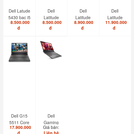
Dell Latude
Dell
Dell
Dell
5430 bạc i5
Latitude
Latitude
Latitude
8.500.000
8.500.000
8.900.000
11.900.000
1235U/8GB/SSD...
5420 i7
5520 I5
7420 i7
đ
đ
đ
đ
1185G7/RAM
1145G7/RAM
2in1 touch
8GB/SSD...
8GB/SSD...
Dell G15
Dell
5511 Core
Gaming
17.900.000
Giá bán:
i7 11850H
G15-5511
đ
Liên hệ