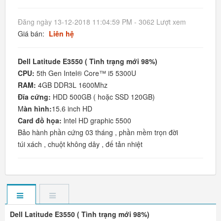
Đăng ngày 13-12-2018 11:04:59 PM - 3062 Lượt xem
Giá bán:
Liên hệ
Dell Latitude E3550
( Tình trạng mới 98%)
CPU:
5th Gen Intel® Core™ i5 5300U
RAM:
4GB DDR3L 1600Mhz
Đĩa cứng:
HDD 500GB ( hoặc SSD 120GB)
M
àn hình:
15.6 inch HD
Card đồ họa:
lntel HD graphic 5500
Bảo hành phần cứng 03 tháng , phần mềm trọn đời
túi xách , chuột không dây , đế tản nhiệt
Dell Latitude E3550
( Tình trạng mới 98%)