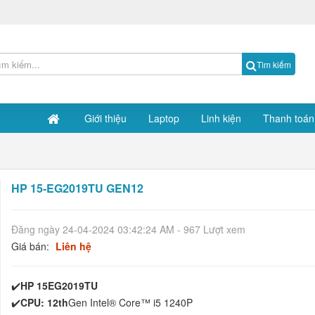
Tìm kiếm
Giới thiệu
Laptop
Linh kiện
Thanh toán
HP 15-EG2019TU GEN12
Đăng ngày 24-04-2024 03:42:24 AM - 967 Lượt xem
Giá bán:
Liên hệ
✔️
HP 15EG2019TU
✔️
CPU: 12th
Gen Intel® Core™ i5 1240P