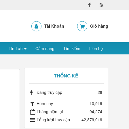
Tài Khoản
Giỏ hàng
Tin Tức
Cẩm nang
Tìm kiếm
Liên hệ
THỐNG KÊ
Đang truy cập
28
Hôm nay
10,919
Tháng hiện tại
94,274
Tổng lượt truy cập
42,879,019