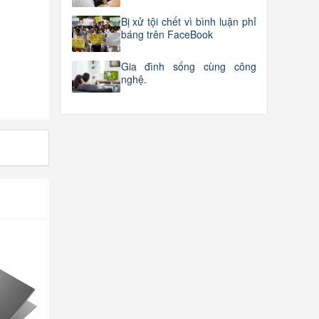
Bị xử tội chết vì bình luận phỉ
báng trên FaceBook
Gia đình sống cùng công
nghệ.