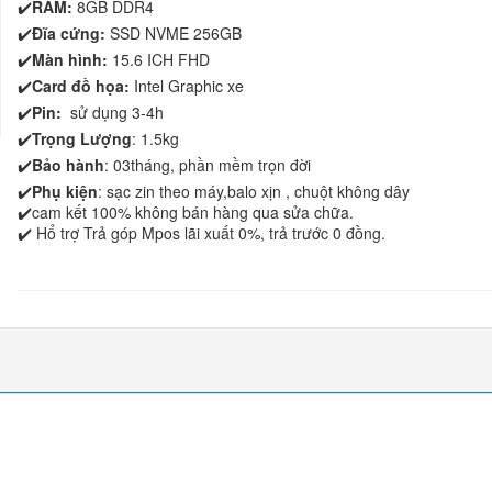
✔️
RAM:
8GB DDR4
✔️
Đĩa cứng:
SSD NVME 256GB
✔️
Màn hình:
15.6 ICH FHD
✔️
Card đồ họa:
Intel Graphic xe
✔️
Pin:
sử dụng 3-4h
✔️
Trọng Lượng
: 1.5kg
✔️
Bảo hành
: 03tháng, phần mềm trọn đời
✔️
Phụ kiện
: sạc zin theo máy,balo xịn , chuột không dây
✔️cam kết 100% không bán hàng qua sửa chữa.
✔️ Hổ trợ Trả góp Mpos lãi xuất 0%, trả trước 0 đồng.