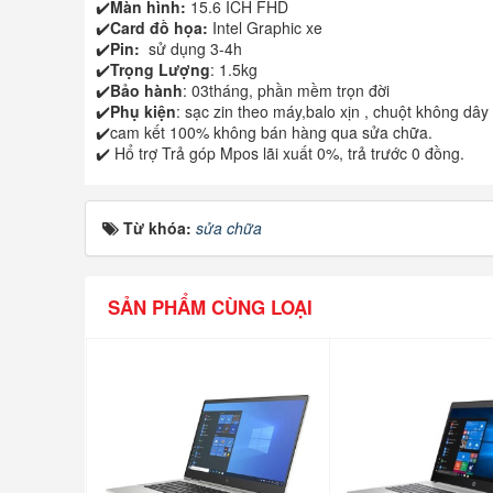
✔️
Màn hình:
15.6 ICH FHD
✔️
Card đồ họa:
Intel Graphic xe
✔️
Pin:
sử dụng 3-4h
✔️
Trọng Lượng
: 1.5kg
✔️
Bảo hành
: 03tháng, phần mềm trọn đời
✔️
Phụ kiện
: sạc zin theo máy,balo xịn , chuột không dây
✔️cam kết 100% không bán hàng qua sửa chữa.
✔️ Hổ trợ Trả góp Mpos lãi xuất 0%, trả trước 0 đồng.
Từ khóa:
sửa chữa
SẢN PHẨM CÙNG LOẠI