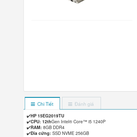
Chi Tiết
Đánh giá
✔️
HP 15EG2019TU
✔️
CPU: 12th
Gen Intel® Core™ i5 1240P
✔️
RAM:
8GB DDR4
✔️
Đĩa cứng:
SSD NVME 256GB