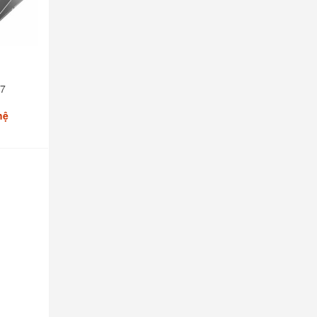
i7
hệ