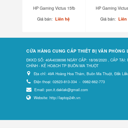
HP Gaming Victus 15fb
HP Gaming Victus
Giá bán:
Liên hệ
Giá bán:
Liên
CỬA HÀNG CUNG CẤP THIẾT BỊ VĂN PHÒNG
ĐKKD SỐ: 40A4038096 NGÀY CẤP: 18/06/2020 , CẤP TẠI:
CHÍNH - KẾ HOẠCH TP BUÔN MA THUỘT
Địa chỉ:
49A Hoàng Hoa Thám, Buôn Ma Thuột, Đắk Lắk
Điện thoại:
02623-813-334
-
0982-662-773
Email:
pon.it.daklak@gmail.com
Website:
http://laptop24h.vn