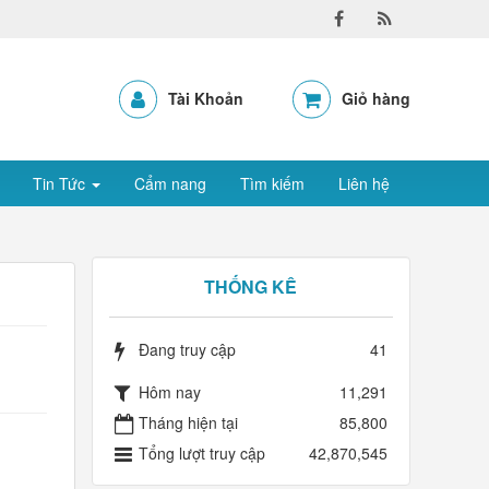
Tài Khoản
Giỏ hàng
Tin Tức
Cẩm nang
Tìm kiếm
Liên hệ
THỐNG KÊ
Đang truy cập
41
Hôm nay
11,291
Tháng hiện tại
85,800
Tổng lượt truy cập
42,870,545