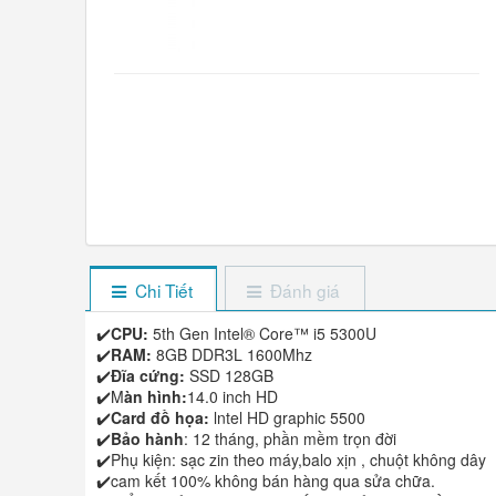
Chi Tiết
Đánh giá
✔️
CPU:
5th Gen Intel® Core™ i5 5300U
✔️
RAM:
8GB DDR3L 1600Mhz
✔️
Đĩa cứng:
SSD 128GB
✔️M
àn hình:
14.0 inch HD
✔️
Card đồ họa:
lntel HD graphic 5500
✔️
Bảo hành
: 12 tháng, phần mềm trọn đời
✔️Phụ kiện: sạc zin theo máy,balo xịn , chuột không dây
✔️cam kết 100% không bán hàng qua sửa chữa.