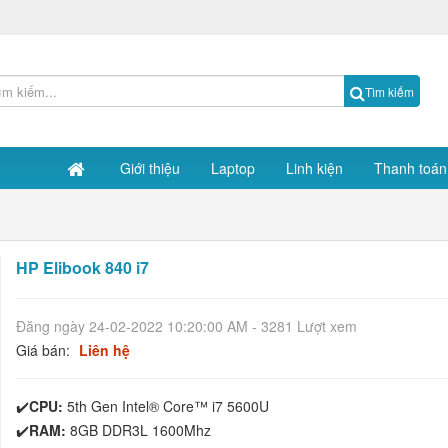
Tìm kiếm
Giới thiệu
Laptop
Linh kiện
Thanh toán
HP Elibook 840 i7
Đăng ngày 24-02-2022 10:20:00 AM - 3281 Lượt xem
Giá bán:
Liên hệ
✔️
CPU:
5th Gen Intel® Core™ i7 5600U
✔️
RAM:
8GB DDR3L 1600Mhz