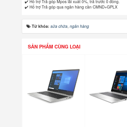
✔️ Hổ trợ Trả góp Mpos lãi xuất 0%, trả trước 0 đồng.
✔️ Hổ trợ Trả góp qua ngân hàng cần CMND+GPLX
Từ khóa:
sửa chữa
,
ngân hàng
SẢN PHẨM CÙNG LOẠI