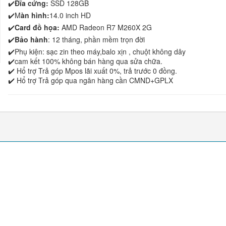
✔️
Đĩa cứng:
SSD 128GB
✔️M
àn hình:
14.0 inch HD
✔️
Card đồ họa:
AMD Radeon R7 M260X 2G
✔️
Bảo hành
: 12 tháng, phần mềm trọn đời
✔️Phụ kiện: sạc zin theo máy,balo xịn , chuột không dây
✔️cam kết 100% không bán hàng qua sửa chữa.
✔️ Hổ trợ Trả góp Mpos lãi xuất 0%, trả trước 0 đồng.
✔️ Hổ trợ Trả góp qua ngân hàng cần CMND+GPLX