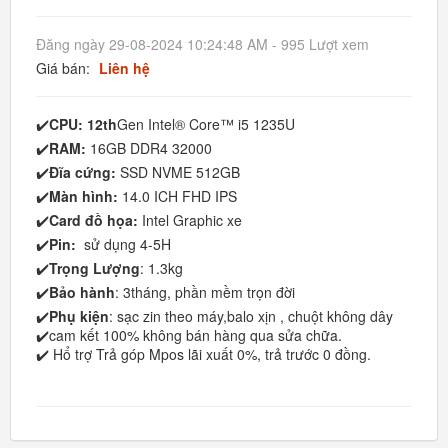
Đăng ngày 29-08-2024 10:24:48 AM - 995 Lượt xem
Giá bán:
Liên hệ
✔️
CPU: 12th
Gen Intel® Core™ i5 1235U
✔️
RAM:
16GB DDR4 32000
✔️
Đĩa cứng:
SSD NVME 512GB
✔️
Màn hình:
14.0 ICH FHD IPS
✔️
Card đồ họa:
Intel Graphic xe
✔️
Pin:
sử dụng 4-5H
✔️
Trọng Lượng
: 1.3kg
✔️
Bảo hành
: 3tháng, phần mềm trọn đời
✔️
Phụ kiện
: sạc zin theo máy,balo xịn , chuột không dây
✔️cam kết 100% không bán hàng qua sửa chữa.
✔️ Hổ trợ Trả góp Mpos lãi xuất 0%, trả trước 0 đồng.