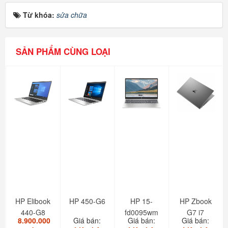
Từ khóa:
sửa chữa
SẢN PHẨM CÙNG LOẠI
HP Elibook
HP 450-G6
HP 15-
HP Zbook
440-G8
fd0095wm
G7 i7
8.900.000
Giá bán:
Giá bán:
Giá bán:
new 100%