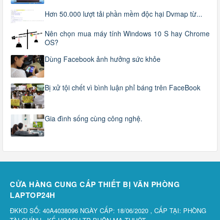
Hơn 50.000 lượt tải phần mềm độc hại Dvmap từ...
Nên chọn mua máy tính Windows 10 S hay Chrome
OS?
Dùng Facebook ảnh hưởng sức khỏe
Bị xử tội chết vì bình luận phỉ báng trên FaceBook
Gia đình sống cùng công nghệ.
CỬA HÀNG CUNG CẤP THIẾT BỊ VĂN PHÒNG
LAPTOP24H
ĐKKD SỐ: 40A4038096 NGÀY CẤP: 18/06/2020 , CẤP TẠI: PHÒNG