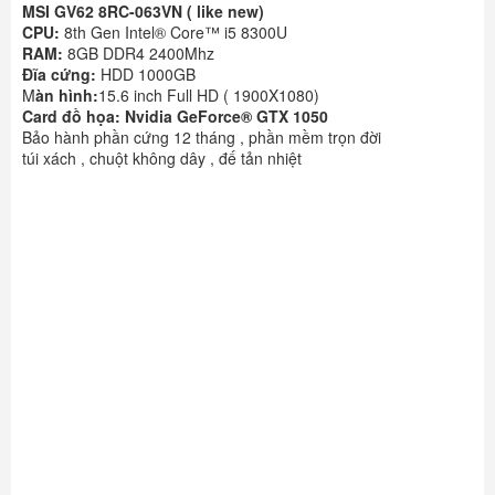
MSI GV62 8RC-063VN ( like new)
CPU:
8th Gen Intel® Core™ i5 8300U
RAM:
8GB DDR4 2400Mhz
Đĩa cứng:
HDD 1000GB
M
àn hình:
15.6 inch Full HD ( 1900X1080)
Card đồ họa: Nvidia GeForce® GTX 1050
Bảo hành phần cứng 12 tháng , phần mềm trọn đời
túi xách , chuột không dây , đế tản nhiệt