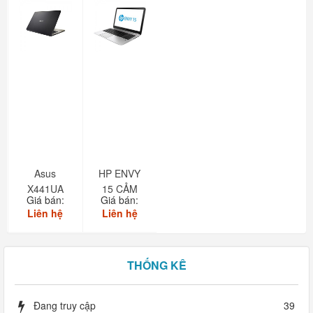
Asus
HP ENVY
X441UA
15 CẢM
Giá bán:
Giá bán:
ỨNG
Liên hệ
Liên hệ
THỐNG KÊ
Đang truy cập
39