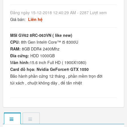
Đăng ngày 15-12-2018 12:40:29 AM - 2287 Lượt xem
Giá bán:
Liên hệ
MSI GV62 8RC-063VN ( like new)
CPU:
8th Gen Intel® Core™ i5 8300U
RAM:
8GB DDR4 2400Mhz
Đĩa cứng:
HDD 1000GB
M
àn hình:
15.6 inch Full HD ( 1900X1080)
Card đồ họa: Nvidia GeForce® GTX 1050
Bảo hành phần cứng 12 tháng , phần mềm trọn đời
túi xách , chuột không dây , đế tản nhiệt