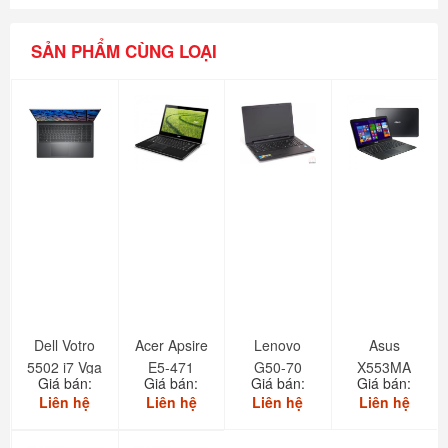
SẢN PHẨM CÙNG LOẠI
Dell Votro
Acer Apsire
Lenovo
Asus
5502 i7 Vga
E5-471
G50-70
X553MA
Giá bán:
Giá bán:
Giá bán:
Giá bán:
rời
Liên hệ
Liên hệ
Liên hệ
Liên hệ