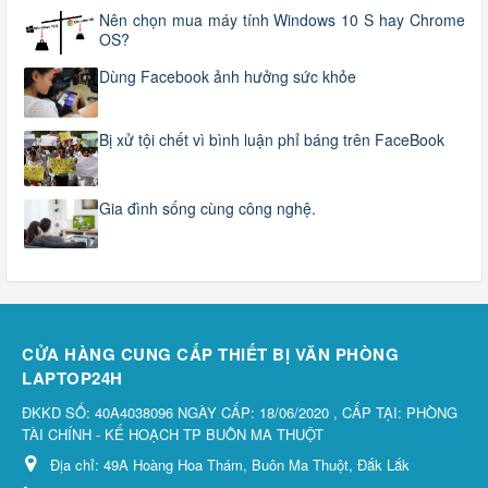
Nên chọn mua máy tính Windows 10 S hay Chrome
OS?
Dùng Facebook ảnh hưởng sức khỏe
Bị xử tội chết vì bình luận phỉ báng trên FaceBook
Gia đình sống cùng công nghệ.
CỬA HÀNG CUNG CẤP THIẾT BỊ VĂN PHÒNG
LAPTOP24H
ĐKKD SỐ: 40A4038096 NGÀY CẤP: 18/06/2020 , CẤP TẠI: PHÒNG
TÀI CHÍNH - KẾ HOẠCH TP BUÔN MA THUỘT
Địa chỉ:
49A Hoàng Hoa Thám, Buôn Ma Thuột, Đắk Lắk