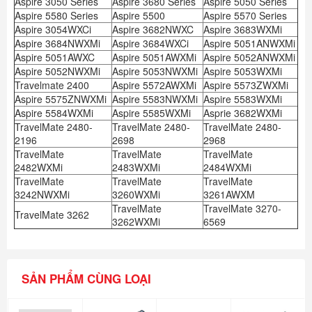
Aspire 3050 Series
Aspire 3680 Series
Aspire 5050 Series
Aspire 5580 Series
Aspire 5500
Aspire 5570 Series
Aspire 3054WXCi
Aspire 3682NWXC
Aspire 3683WXMi
Aspire 3684NWXMi
Aspire 3684WXCi
Aspire 5051ANWXMi
Aspire 5051AWXC
Aspire 5051AWXMi
Aspire 5052ANWXMi
Aspire 5052NWXMi
Aspire 5053NWXMi
Aspire 5053WXMi
Travelmate 2400
Aspire 5572AWXMi
Aspire 5573ZWXMi
Aspire 5575ZNWXMi
Aspire 5583NWXMi
Aspire 5583WXMi
Aspire 5584WXMi
Aspire 5585WXMi
Asprie 3682WXMi
TravelMate 2480-
TravelMate 2480-
TravelMate 2480-
2196
2698
2968
TravelMate
TravelMate
TravelMate
2482WXMi
2483WXMi
2484WXMi
TravelMate
TravelMate
TravelMate
3242NWXMi
3260WXMi
3261AWXM
TravelMate
TravelMate 3270-
TravelMate 3262
3262WXMi
6569
SẢN PHẨM CÙNG LOẠI