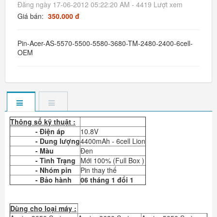
Đăng ngày 17-06-2012 05:22:20 AM - 4419 Lượt xem
Giá bán:
350.000 đ
Pin-Acer-AS-5570-5500-5580-3680-TM-2480-2400-6cell-
OEM
Thông số kỹ thuật :
- Điện áp
10.8V
- Dung lượng
4400mAh - 6cell Lion
- Màu
Đen
- Tình Trạng
Mới 100% (Full Box )
- Nhóm pin
Pin thay thế
- Bảo hành
06 tháng 1 đổi 1
Dùng cho loại máy :