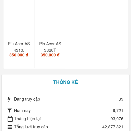
Pin Acer AS
Pin Acer AS
4310,
3820T
350.000 đ
350.000 đ
4710,
4820T
4720,
5820T -
4730,...
6cell...
THỐNG KÊ
Đang truy cập
39
Hôm nay
9,721
Tháng hiện tại
93,076
Tổng lượt truy cập
42,877,821