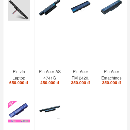
Pin zin
Pin Acer AS
Pin Acer
Pin Acer
Laptop
4741G
TM 2420,
Emachines
650.000 đ
450.000 đ
350.000 đ
350.000 đ
Acer E5-
5741G TM
2920,
D525,
573, E5-
4370 5740
3620,
D725,
574,...
-...
5540,...
E625,...