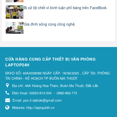
Bị xử tội chết vì bình luận phỉ báng trên FaceBook
Gia đình sống cùng công nghệ.
CỬA HÀNG CUNG CẤP THIẾT BỊ VĂN PHÒNG
LAPTOP24H
ĐKKD SỐ: 40A4038096 NGÀY CẤP: 18/06/2020 , CẤP TẠI: PHÒNG
TÀI CHÍNH - KẾ HOẠCH TP BUÔN MA THUỘT
Địa chỉ:
49A Hoàng Hoa Thám, Buôn Ma Thuột, Đắk Lắk
Điện thoại:
02623-813-334
-
0982-662-773
Email:
pon.it.daklak@gmail.com
Website:
http://laptop24h.vn