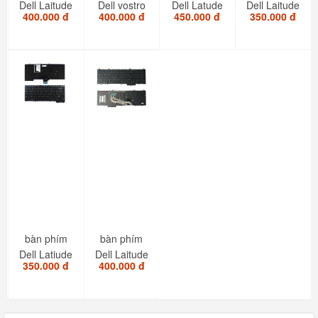
Dell Laitude
Dell vostro
Dell Latude
Dell Laitude
400.000 đ
400.000 đ
450.000 đ
350.000 đ
3340
7460
E7450
E7250
E5450 ZIN
V5468
E7470
E5250
7466 ZIN
E5470...
E5270
bàn phím
bàn phím
Dell Latiude
Dell Laitude
350.000 đ
400.000 đ
E7240
E5540
E7440
E6540