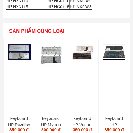
HP NX6110
HP NC6110
HP NX6320
HP NX6115
HP NC6115
HP NX6325
SẢN PHẨM CÙNG LOẠI
keyboard
keyboard
keyboard
keyboard
HP Pavillion
HP M2000
HP V6000,
HP
350.000 đ
300.000 đ
350.000 đ
350.000 đ
DV6-10000
C300,
F500, F700
Presario