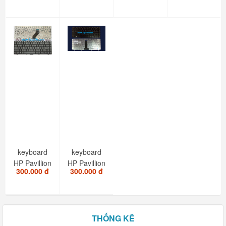
Series
C500,
C700
R3000,...
Series
keyboard
keyboard
HP Pavillion
HP Pavillion
300.000 đ
300.000 đ
DV6000
DV2000,
Series
Presario...
THỐNG KÊ