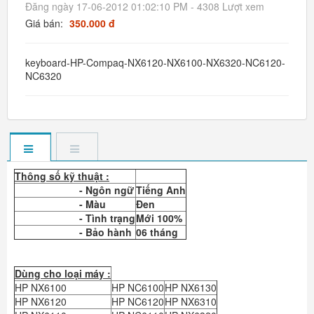
Đăng ngày 17-06-2012 01:02:10 PM - 4308 Lượt xem
Giá bán:
350.000 đ
keyboard-HP-Compaq-NX6120-NX6100-NX6320-NC6120-
NC6320
Thông số kỹ thuật :
- Ngôn ngữ
Tiếng Anh
- Màu
Đen
- Tình trạng
Mới 100%
- Bảo hành
06 tháng
Dùng cho loại máy :
HP NX6100
HP NC6100
HP NX6130
HP NX6120
HP NC6120
HP NX6310