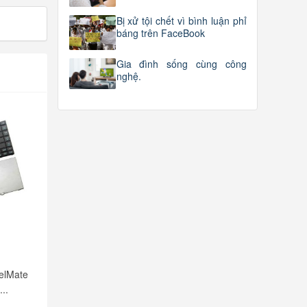
Bị xử tội chết vì bình luận phỉ
báng trên FaceBook
Gia đình sống cùng công
nghệ.
elMate
..