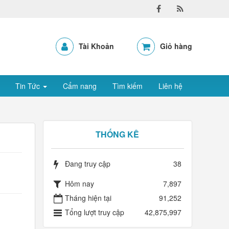
Tài Khoản
Giỏ hàng
Tin Tức
Cẩm nang
Tìm kiếm
Liên hệ
THỐNG KÊ
Đang truy cập
38
Hôm nay
7,897
Tháng hiện tại
91,252
Tổng lượt truy cập
42,875,997