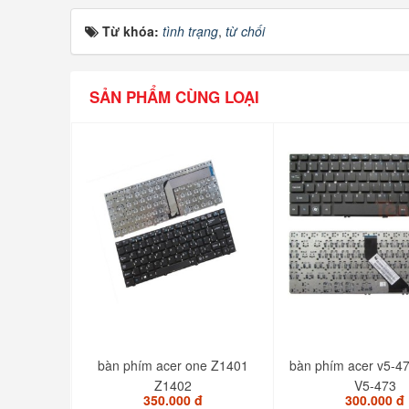
Từ khóa:
tình trạng
,
từ chối
SẢN PHẨM CÙNG LOẠI
bàn phím acer one Z1401
bàn phím acer v5-4
Z1402
V5-473
350.000 đ
300.000 đ