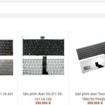
71 v5-431
bàn phím Acer V3-371 V5-
bán phím acer Trav
121 v5-122
TM4750 P6495.
350.000 đ
350.000 đ