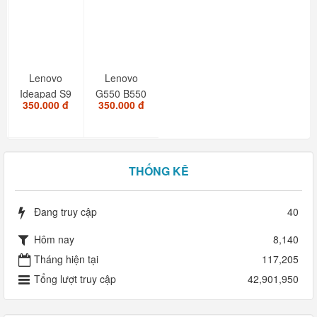
Lenovo
Lenovo
Ideapad S9
G550 B550
350.000 đ
350.000 đ
S10. PN :
B560. PN :
25-008128
25-008409
THỐNG KÊ
Đang truy cập
40
Hôm nay
8,140
Tháng hiện tại
117,205
Tổng lượt truy cập
42,901,950