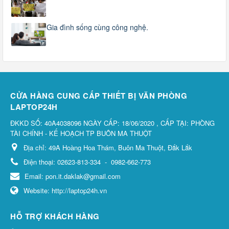
Gia đình sống cùng công nghệ.
CỬA HÀNG CUNG CẤP THIẾT BỊ VĂN PHÒNG
LAPTOP24H
ĐKKD SỐ: 40A4038096 NGÀY CẤP: 18/06/2020 , CẤP TẠI: PHÒNG
TÀI CHÍNH - KẾ HOẠCH TP BUÔN MA THUỘT
Địa chỉ:
49A Hoàng Hoa Thám, Buôn Ma Thuột, Đắk Lắk
Điện thoại:
02623-813-334
-
0982-662-773
Email:
pon.it.daklak@gmail.com
Website:
http://laptop24h.vn
HỖ TRỢ KHÁCH HÀNG