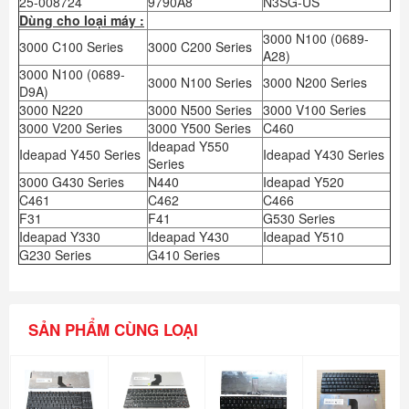
25-008724
9790A8
N3SG-US
Dùng cho loại máy :
3000 N100 (0689-
3000 C100 Series
3000 C200 Series
A28)
3000 N100 (0689-
3000 N100 Series
3000 N200 Series
D9A)
3000 N220
3000 N500 Series
3000 V100 Series
3000 V200 Series
3000 Y500 Series
C460
Ideapad Y550
Ideapad Y450 Series
Ideapad Y430 Series
Series
3000 G430 Series
N440
Ideapad Y520
C461
C462
C466
F31
F41
G530 Series
Ideapad Y330
Ideapad Y430
Ideapad Y510
G230 Series
G410 Series
SẢN PHẨM CÙNG LOẠI