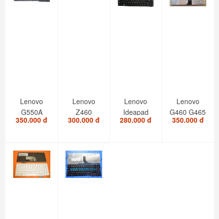
Lenovo
Lenovo
Lenovo
Lenovo
G550A
Z460
Ideapad
G460 G465
350.000 đ
300.000 đ
280.000 đ
350.000 đ
G550M
Z460A
G470
G465A
G555AX
Z465
G470AH
KEYBOARD
G550S
Z465A
G470GH
B550...
Z465G
G475
US...