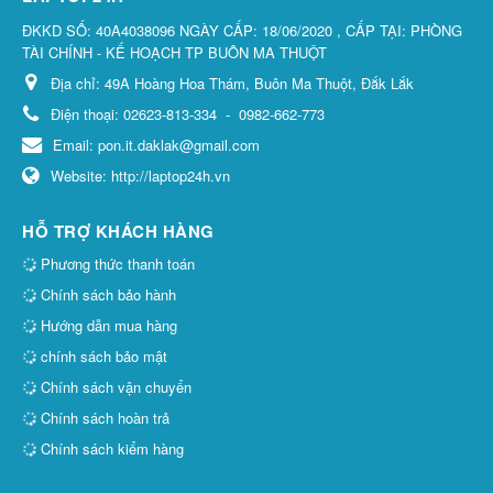
ĐKKD SỐ: 40A4038096 NGÀY CẤP: 18/06/2020 , CẤP TẠI: PHÒNG
TÀI CHÍNH - KẾ HOẠCH TP BUÔN MA THUỘT
Địa chỉ:
49A Hoàng Hoa Thám, Buôn Ma Thuột, Đắk Lắk
Điện thoại:
02623-813-334
-
0982-662-773
Email:
pon.it.daklak@gmail.com
Website:
http://laptop24h.vn
HỖ TRỢ KHÁCH HÀNG
Phương thức thanh toán
Chính sách bảo hành
Hướng dẫn mua hàng
chính sách bảo mật
Chính sách vận chuyển
Chính sách hoàn trả
Chính sách kiểm hàng