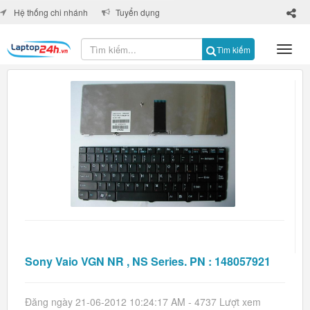
×
Hệ thống chi nhánh
Tuyển dụng
Tìm kiếm
Sony Vaio VGN NR , NS Series. PN : 148057921
Đăng ngày 21-06-2012 10:24:17 AM - 4737 Lượt xem