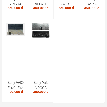
VPC-YA
VPC-EL
SVE15
SVE14
650.000 đ
350.000 đ
350.000 đ
350.000 đ
VPC YA
VPCEL
SVE15115
SVE-14
VPCYA
Series
SVE15116
Series
VPC-YB
series
VPC...
Sony VAIO
Sony Vaio
E 13\" E13
VPCCA
400.000 đ
350.000 đ
SVE13 SV-
VPC-CA
E13 Series
VPC-SA
VPCSA