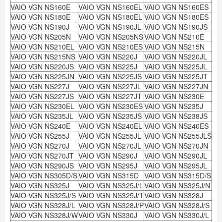
VAIO VGN NS160E
VAIO VGN NS160EL
VAIO VGN NS160ES
VAIO VGN NS180E
VAIO VGN NS180EL
VAIO VGN NS180ES
VAIO VGN NS190J
VAIO VGN NS190JL
VAIO VGN NS190JS
VAIO VGN NS205N
VAIO VGN NS205NS
VAIO VGN NS210E
VAIO VGN NS210EL
VAIO VGN NS210ES
VAIO VGN NS215N
VAIO VGN NS215NS
VAIO VGN NS220J
VAIO VGN NS220JL
VAIO VGN NS220JS
VAIO VGN NS225J
VAIO VGN NS225JL
VAIO VGN NS225JN
VAIO VGN NS225JS
VAIO VGN NS225JT
VAIO VGN NS227J
VAIO VGN NS227JL
VAIO VGN NS227JN
VAIO VGN NS227JS
VAIO VGN NS227JT
VAIO VGN NS230E
VAIO VGN NS230EL
VAIO VGN NS230ES
VAIO VGN NS235J
VAIO VGN NS235JL
VAIO VGN NS235JS
VAIO VGN NS238JS
VAIO VGN NS240E
VAIO VGN NS240EL
VAIO VGN NS240ES
VAIO VGN NS255J
VAIO VGN NS255JL
VAIO VGN NS255JLS
VAIO VGN NS270J
VAIO VGN NS270JL
VAIO VGN NS270JN
VAIO VGN NS270JT
VAIO VGN NS290J
VAIO VGN NS290JL
VAIO VGN NS290JS
VAIO VGN NS295J
VAIO VGN NS295JL
VAIO VGN NS305D/S
VAIO VGN NS315D
VAIO VGN NS315D/S
VAIO VGN NS325J
VAIO VGN NS325J/L
VAIO VGN NS325J/N
VAIO VGN NS325J/S
VAIO VGN NS325J/T
VAIO VGN NS328J
VAIO VGN NS328J/L
VAIO VGN NS328J/P
VAIO VGN NS328J/S
VAIO VGN NS328J/W
VAIO VGN NS330J
VAIO VGN NS330J/L