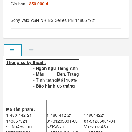
Giá bán:
350.000 đ
Sony-Vaio-VGN-NR-NS-Series-PN-148057921
Thông số kỹ thuật :
- Ngôn ngữ
Tiếng Anh
- Màu
Đen, Trắng
- Tình trạng
Mới 100%
- Bảo hành
06 tháng
Mã sản phẩm :
1-480-442-21
1-480-442-21
148044221
148057921
81-31205001-03
81-31205001-04
9J.N0A82.101
NSK-S6101
V072078AS1