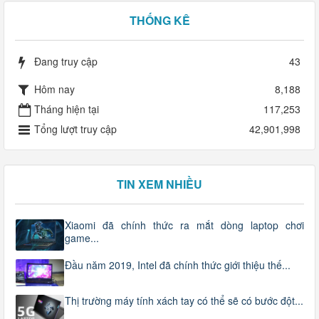
THỐNG KÊ
Đang truy cập
43
Hôm nay
8,188
Tháng hiện tại
117,253
Tổng lượt truy cập
42,901,998
TIN XEM NHIỀU
Xiaomi đã chính thức ra mắt dòng laptop chơi
game...
Đầu năm 2019, Intel đã chính thức giới thiệu thế...
Thị trường máy tính xách tay có thể sẽ có bước đột...