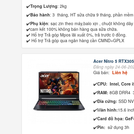
✔️
Trọng Lượng
: 2kg
✔️
Bảo hành
: 3 tháng, HT sửa chữa 9 tháng, phần mềm 
✔️
Phụ kiện
: sạc zin theo máy,balo xịn , chuột không dây
✔️cam kết 100% không bán hàng qua sửa chữa.
✔️ Hổ trợ Trả góp Mpos lãi xuất 0%, trả trước 0 đồng.
✔️ Hổ trợ Trả góp qua ngân hàng cần CMND+GPLX
Acer Nitro 5 RTX30
Đăng ngày 24-06-20
Giá bán:
Liên hệ
✔️
CPU: Intel, Core 
✔️
RAM:
8GB DRR4 
✔️
Đĩa cứng:
SSD NV
✔️M
àn hình:
15.6 in
✔️
Card đồ họa: GeF
✔️
Pin:
sử dụng 3h