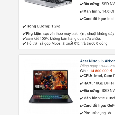
✔️
Đĩa cứng:
SSD NV
✔️
Màn hình:
14.0IC
✔️
Card đồ họa:
Inte
✔️
Trọng Lượng
: 1.2kg
✔️
Phụ kiện
: sạc zin theo máy,balo xịn , chuột không dây
✔️cam kết 100% không bán hàng qua sửa chữa.
✔️ Hổ trợ Trả góp Mpos lãi xuất 0%, trả trước 0 đồng
Acer Nitro5 i5 AN51
Đăng ngày 19-08-20
Giá :
14.500.000 đ
✔️
CPU: Intel, Core 
✔️
RAM:
16GB DRR4
✔️
Đĩa cứng:
SSD NV
✔️M
àn hình:
15.6 in
✔️
Card đồ họa: Ge
✔️
Pin:
sử dụng 3h