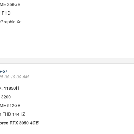
ME 256GB
H FHD
l Graphic Xe
5-57
25 06:19:00 AM
i7, 11850H
 3200
ME 512GB
ch FHD 144HZ
Force RTX 3050
4GB