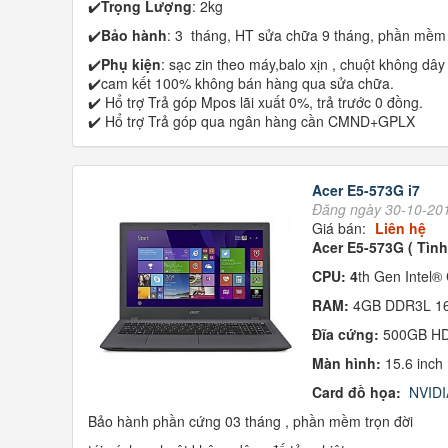
✔️
Trọng Lượng
: 2kg
✔️
Bảo hành
: 3 tháng, HT sửa chữa 9 tháng, phần mềm 
✔️
Phụ kiện
: sạc zin theo máy,balo xịn , chuột không dây
✔️cam kết 100% không bán hàng qua sửa chữa.
✔️ Hổ trợ Trả góp Mpos lãi xuất 0%, trả trước 0 đồng.
✔️ Hổ trợ Trả góp qua ngân hàng cần CMND+GPLX
Acer E5-573G i7
Đăng ngày 30-10-20
Giá bán:
Liên hệ
Acer E5-573G
( Tìn
CPU: 4
th Gen Intel
RAM:
4GB DDR3L 1
Đĩa cứng:
500GB 
Màn hình:
15.6 inch
Card đồ họa:
NVID
Bảo hành phần cứng 03 tháng , phần mềm trọn đời