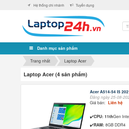
Hệ thống chi nhánh
Tuyển dụng
Danh mục sản phẩm
Trang nhất
Laptop Acer
Laptop Acer (4 sản phẩm)
Acer A514-54 I5 202
Đăng ngày 25-08-20
Giá bán:
Liên hệ
✔️
CPU: 11th
Gen Int
✔️
RAM:
8GB DDR4