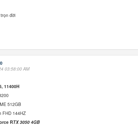
trọn đời
50
24 03:58:00 AM
i5, 11400H
3200
ME 512GB
ch FHD 144HZ
orce R
TX 3050 4GB