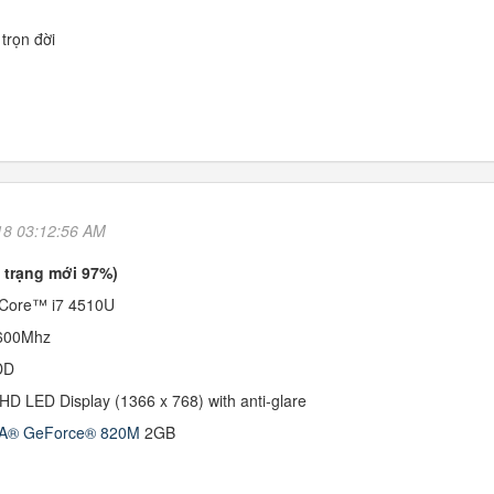
trọn đời
18 03:12:56 AM
h trạng mới 97%)
® Core™ i7 4510U
600Mhz
HDD
 HD LED Display (1366 x 768) with anti-glare
IA® GeForce® 820M
2GB