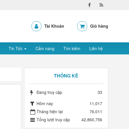
Tài Khoản
Giỏ hàng
Tin Tức
Cẩm nang
Tìm kiếm
Liên hệ
THỐNG KÊ
Đang truy cập
33
Hôm nay
11,017
Tháng hiện tại
76,011
Tổng lượt truy cập
42,860,756