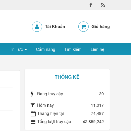
Tài Khoản
Giỏ hàng
Tin Tức
Cẩm nang
Tìm kiếm
Liên hệ
THỐNG KÊ
Đang truy cập
39
Hôm nay
11,017
Tháng hiện tại
74,497
Tổng lượt truy cập
42,859,242