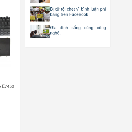
Bị xử tội chết vì bình luận phỉ
báng trên FaceBook
Gia đình sống cùng công
nghệ.
e E7450
.