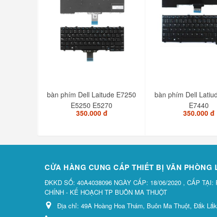
bàn phím Dell Laitude E7250
bàn phím Dell Lati
E5250 E5270
E7440
350.000 đ
350.000 đ
CỬA HÀNG CUNG CẤP THIẾT BỊ VĂN PHÒNG
ĐKKD SỐ: 40A4038096 NGÀY CẤP: 18/06/2020 , CẤP TẠI:
CHÍNH - KẾ HOẠCH TP BUÔN MA THUỘT
Địa chỉ:
49A Hoàng Hoa Thám, Buôn Ma Thuột, Đắk Lắk