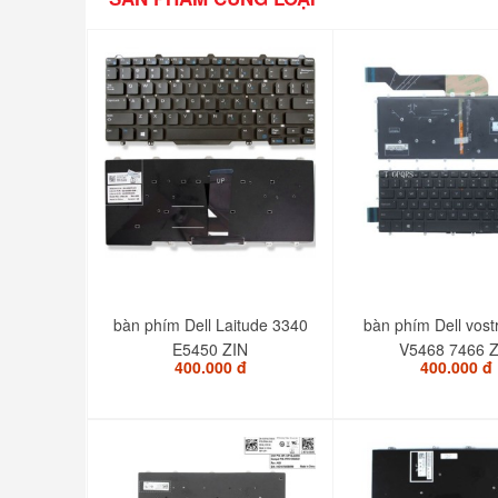
bàn phím Dell Laitude 3340
bàn phím Dell vost
E5450 ZIN
V5468 7466 Z
400.000 đ
400.000 đ