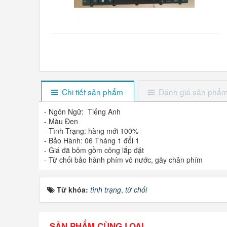
Chi tiết sản phẩm
Đánh giá sản phẩ
- Ngôn Ngữ: Tiếng Anh
- Màu Đen
- Tình Trạng: hàng mới 100%
- Bảo Hành: 06 Tháng 1 đổi 1
- Giá đã bôm gồm công lắp đặt
- Từ chối bảo hành phím vô nước, gãy chân phím
Từ khóa:
tình trạng
,
từ chối
SẢN PHẨM CÙNG LOẠI