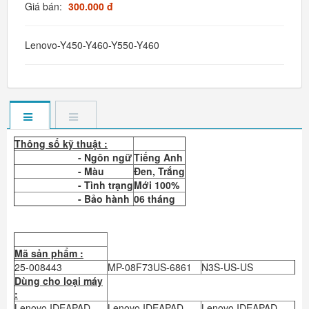
Giá bán:
300.000 đ
Lenovo-Y450-Y460-Y550-Y460
Thông số kỹ thuật :
- Ngôn ngữ
Tiếng Anh
- Màu
Đen, Trắng
- Tình trạng
Mới 100%
- Bảo hành
06 tháng
Mã sản phẩm :
25-008443
MP-08F73US-6861
N3S-US-US
Dùng cho loại máy
:
Lenovo IDEAPAD
Lenovo IDEAPAD
Lenovo IDEAPAD