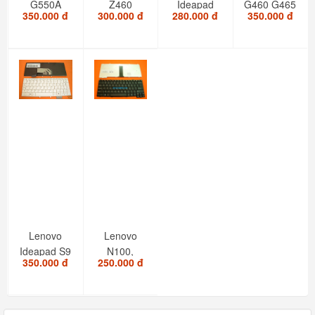
G550A
Z460
Ideapad
G460 G465
350.000 đ
300.000 đ
280.000 đ
350.000 đ
G550M
Z460A
G470
G465A
G555AX
Z465
G470AH
KEYBOARD
G550S
Z465A
G470GH
B550...
Z465G
G475
US...
Lenovo
Lenovo
Ideapad S9
N100,
350.000 đ
250.000 đ
S10. PN :
N200,
25-008128
G410,
G430,
Y410,...