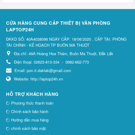
CỬA HÀNG CUNG CẤP THIẾT BỊ VĂN PHÒNG
LAPTOP24H
ĐKKD SỐ: 40A4038096 NGÀY CẤP: 18/06/2020 , CẤP TẠI: PHÒNG
TÀI CHÍNH - KẾ HOẠCH TP BUÔN MA THUỘT
Địa chỉ:
49A Hoàng Hoa Thám, Buôn Ma Thuột, Đắk Lắk
Điện thoại:
02623-813-334
-
0982-662-773
Email:
pon.it.daklak@gmail.com
Website:
http://laptop24h.vn
HỖ TRỢ KHÁCH HÀNG
Phương thức thanh toán
Chính sách bảo hành
Hướng dẫn mua hàng
chính sách bảo mật